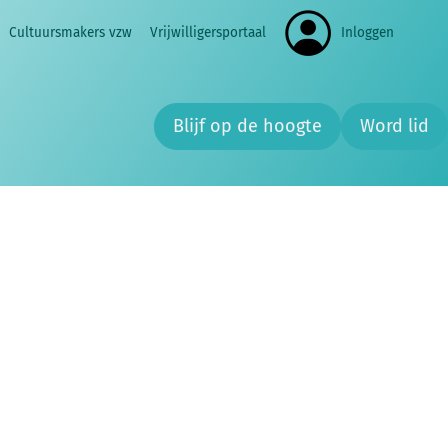
Zoeken
Cultuursmakers vzw
Vrijwilligersportaal
Inloggen
Zoe
Blijf op de hoogte
Word lid