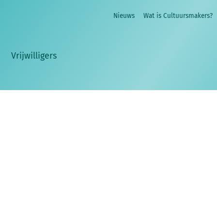
Nieuws
Wat is Cultuursmakers?
Vrijwilligers