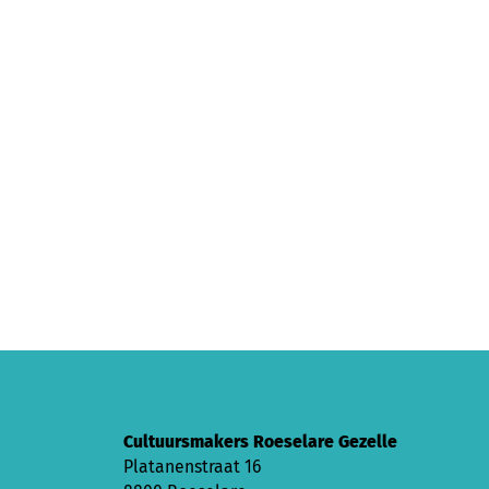
Cultuursmakers Roeselare Gezelle
Platanenstraat 16