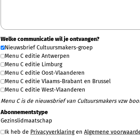
Welke communicatie wil je ontvangen?
Nieuwsbrief Cultuursmakers-groep
Menu C editie Antwerpen
Menu C editie Limburg
Menu C editie Oost-Vlaanderen
Menu C editie Vlaams-Brabant en Brussel
Menu C editie West-Vlaanderen
Menu C is de nieuwsbrief van Cultuursmakers vzw boord
Abonnementstype
Gezinslidmaatschap
Ik heb de
Privacyverklaring
en
Algemene voorwaard