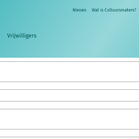
Nieuws
Wat is Cultuursmakers?
en geaccepteerd
Vrijwilligers
stigen.