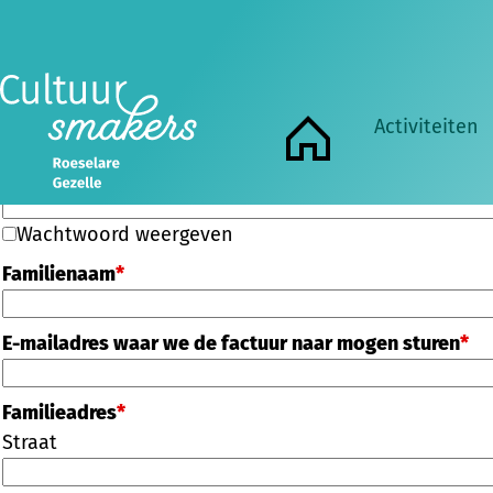
E-mailadres
*
Wachtwoord
*
Alleen wachtwoorden die minimaal "Sterk" zijn, word
Activiteiten
Home
Voer het wachtwoord hieronder nogmaals in om het wachtwoord te beve
Wachtwoord weergeven
Familienaam
*
E-mailadres waar we de factuur naar mogen sturen
*
Familieadres
*
Straat