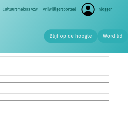
Cultuursmakers vzw
Vrijwilligersportaal
Inloggen
Zoe
Blijf op de hoogte
Word lid